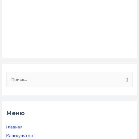
Н
а
й
т
и
Меню
:
Главная
Калькулятор