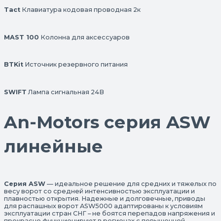
Tact
Клавиатура кодовая проводная 2к
MAST 100
Колонна для аксессуаров
BTKit
Источник резервного питания
SWIFT
Лампа сигнальная 24В
An-Motors серия ASW
линейные
Серия ASW
— идеальное решение для средних и тяжелых по
весу ворот со средней интенсивностью эксплуатации и
плавностью открытия. Надежные и долговечные, приводы
для распашных ворот ASW5000 адаптированы к условиям
эксплуатации стран СНГ – не боятся перепадов напряжения и
прекрасно функционируют в регионах с повышенной