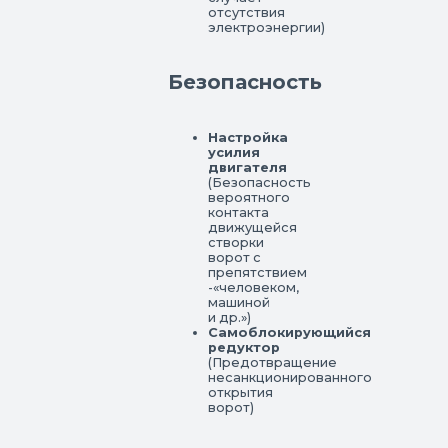
отсутствия
электроэнергии)
Безопасность
Настройка
усилия
двигателя
(Безопасность
вероятного
контакта
движущейся
створки
ворот с
препятствием
-«человеком,
машиной
и др.»)
Самоблокирующийся
редуктор
(Предотвращение
несанкционированного
открытия
ворот)