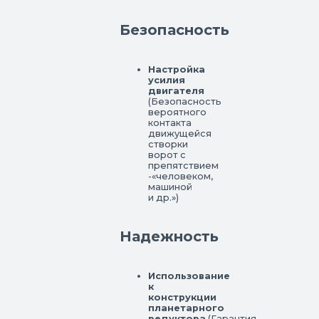
Безопасность
Настройка
усилия
двигателя
(Безопасность
вероятного
контакта
движущейся
створки
ворот с
препятствием
-«человеком,
машиной
и др.»)
Надежность
Использование
к
конструкции
планетарного
редуктора
(Гарантия