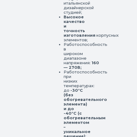
итальянской
дизайнерской
студией;
Высокое
качество
и
точность
изготовления
корпусных
элементов;
Работоспособность
в
широком
диапазоне
напряжения:
160
— 270В;
Работоспособность
при
низких
температурах:
до
-30°С
(без
обогревательного
элемента)
и до
-40°С (с
обогревательным
элементом
–
уникальное
решение)
;