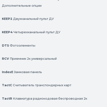
Дополнительные опции
KEEP2
Двухканальный пульт ДУ
KEEP4
Четырехканальный пульт ДУ
DTS
Фотоэлементы
RCV
Приемник 2к универсальный
IndexE
Замковая панель
TactC
Считыватель транспондерных карт
TactR
Клавиатура радиокодовая беспроводная 2к