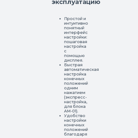
эксплуатацию
Простой и
интуитивно
понятный
интерфейс
настройки:
пошаговая
настройка
с
помощью
дисплея.
Быстрая
автоматическая
настройка
конечных
положений
одним
нажатием
(экспресс-
настройка,
для блока
AM-01).
Удобство
настройки
конечных
положений
благодаря