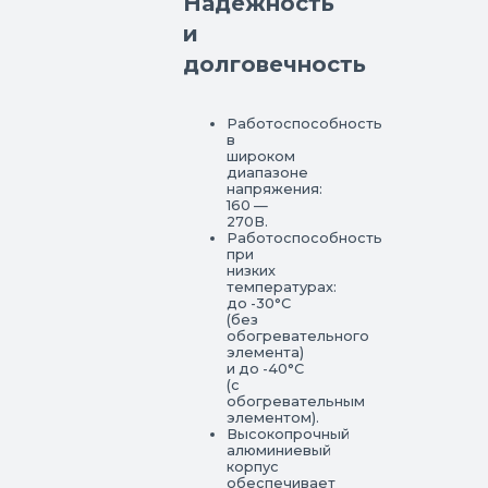
Надежность
и
долговечность
Работоспособность
в
широком
диапазоне
напряжения:
160 —
270В.
Работоспособность
при
низких
температурах:
до -30°С
(без
обогревательного
элемента)
и до -40°С
(с
обогревательным
элементом).
Высокопрочный
алюминиевый
корпус
обеспечивает