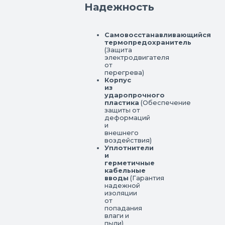
Надежность
Самовосстанавливающийся
термопредохранитель
(Защита
электродвигателя
от
перегрева)
Корпус
из
ударопрочного
пластика
(Обеспечение
защиты от
деформаций
и
внешнего
воздействия)
Уплотнители
и
герметичные
кабельные
вводы
(Гарантия
надежной
изоляции
от
попадания
влаги и
пыли)