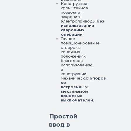
Конструкция
кронштейнов
позволяет
закрепить
электроприводы
без
использования
сварочных
операций
Точное
позиционирование
створок в
конечных
положениях
благодаря
использованию
в
конструкции
механических
упоров
со
встроенным
механизмом
концевых
выключателей.
Простой
ввод в