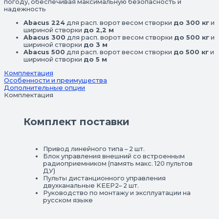
погоду, обеспечивая максимальную безопасность и
надежность
Abacus 224
для расп. ворот весом створки
до 300 кг
и
шириной створки
до 2,2 м
Abacus 300
для расп. ворот весом створки
до 500 кг
и
шириной створки
до 3 м
Abacus 500
для расп. ворот весом створки
до 500 кг
и
шириной створки
до 5 м
Комплектация
Особенности и преимущества
Дополнительные опции
Комплектация
Комплект поставки
Привод линейного типа – 2 шт.
Блок управления внешний со встроенным
радиоприемником (память макс. 120 пультов
ДУ)
Пульты дистанционного управления
двухканальные KEEP2– 2 шт.
Руководство по монтажу и эксплуатации на
русском языке