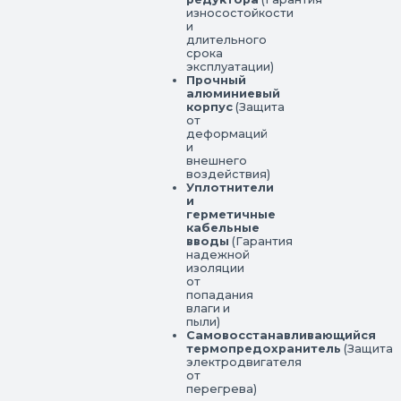
износостойкости
и
длительного
срока
эксплуатации)
Прочный
алюминиевый
корпус
(Защита
от
деформаций
и
внешнего
воздействия)
Уплотнители
и
герметичные
кабельные
вводы
(Гарантия
надежной
изоляции
от
попадания
влаги и
пыли)
Самовосстанавливающийся
термопредохранитель
(Защита
электродвигателя
от
перегрева)