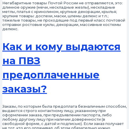
Негабаритные товары Почтой России не отправляются, это:
длинное оружие (мечи, нескладные жезлы), нескладные
метлы, платья с кринолином, крупные декорации, крылья;
хрупкие товары: доспехи, маски, шлемы делюкс и т.п.;
тяжелые товары, не проходящие под первый класс почтовой
отправки: ростовые куклы, декорации, массивные костюмы
делюкс.
Как и кому выдаются
на ПВЗ
предоплаченные
заказы?
Заказы, по которым была предоплата безналичным способом,
выдаются строго контактному лицу, указанному при
оформлении заказа, при предъявлении паспорта, либо
любому другому лицу при наличии доверенности (в
свободной форме, с датой и подписью). Если заказ получает
не тот, кто его оплачивал, об этом обязательно нужно