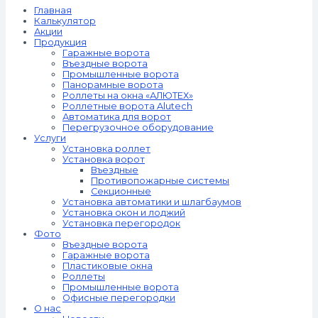
Главная
Калькулятор
Акции
Продукция
Гаражные ворота
Въездные ворота
Промышленные ворота
Панорамные ворота
Роллеты на окна «АЛЮТЕХ»
Роллетные ворота Alutech
Автоматика для ворот
Перегрузочное оборудование
Услуги
Установка роллет
Установка ворот
Въездные
Противопожарные системы
Секционные
Установка автоматики и шлагбаумов
Установка окон и лоджий
Установка перегородок
Фото
Въездные ворота
Гаражные ворота
Пластиковые окна
Роллеты
Промышленные ворота
Офисные перегородки
О нас